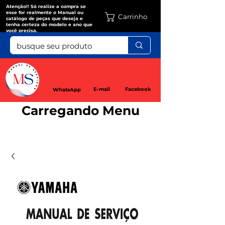
Atenção!! Só realize a compra se
esse for realmente o Manual ou
Carrinho
catálogo de peças que deseja e
tenha certeza do modelo e ano que
você precisa.
E-mail
Facebook
WhatsApp
Carregando Menu