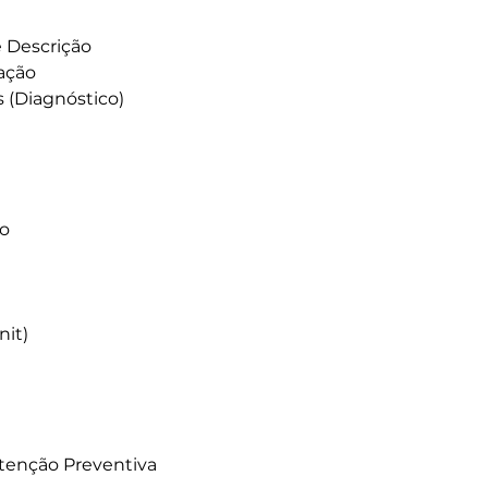
e Descrição
ação
 (Diagnóstico)
to
nit)
)
enção Preventiva