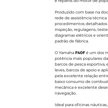
e reparos do motor de po
Produzido com base na docu
rede de assistência técnic
procedimentos detalhado
inspeção, regulagens, testes
diagramas elétricos e ori
padrão de fábrica.
O Yamaha
F40F
é um dos m
potência mais populares d
barcos de pesca esportiva,
leves, barcos de apoio e ap
pela excelente relação ent
baixo consumo de combustív
mecânica e excelente des
navegação.
Ideal para oficinas náutica