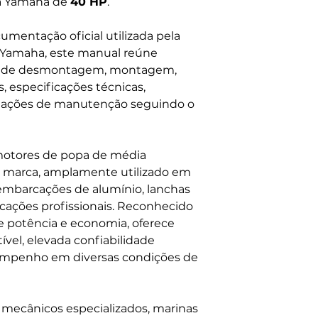
pa Yamaha de
40 HP
.
mentação oficial utilizada pela
a Yamaha, este manual reúne
s de desmontagem, montagem,
, especificações técnicas,
entações de manutenção seguindo o
otores de popa de média
a marca, amplamente utilizado em
 embarcações de alumínio, lanchas
licações profissionais. Reconhecido
re potência e economia, oferece
el, elevada confiabilidade
empenho em diversas condições de
s, mecânicos especializados, marinas