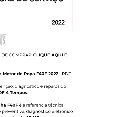
Prezamos pela hon
Tire suas dúvida
S DE COMPRAR:
CLIQUE AQUI E
a Motor de Popa F40F 2022
- PDF
nção, diagnóstico e reparos do
0F 4 Tempos
.
aha F40F
é a referência técnica
reventiva, diagnóstico eletrônico