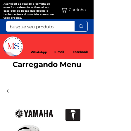
Atenção!! Só realize a compra se
esse for realmente o Manual ou
Carrinho
catálogo de peças que deseja e
tenha certeza do modelo e ano que
você precisa.
E-mail
Facebook
WhatsApp
Carregando Menu