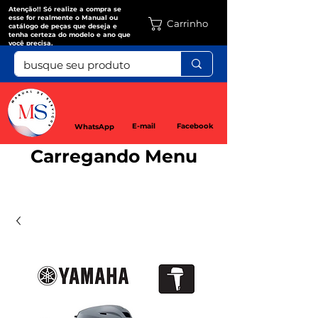
Atenção!! Só realize a compra se
esse for realmente o Manual ou
Carrinho
catálogo de peças que deseja e
tenha certeza do modelo e ano que
você precisa.
E-mail
Facebook
WhatsApp
Carregando Menu