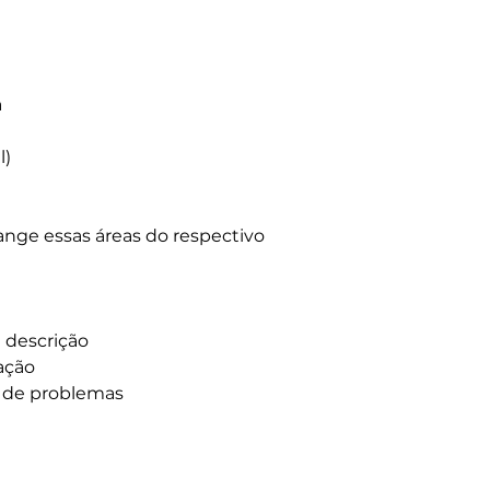
a
l)
ange essas áreas do respectivo
e descrição
ação
o de problemas