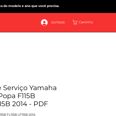
za do modelo e ano que você precisa.
Carrinho
ENTRAR
 Serviço Yamaha
Popa F115B
15B 2014 - PDF
15B FL115B LF115B 2014