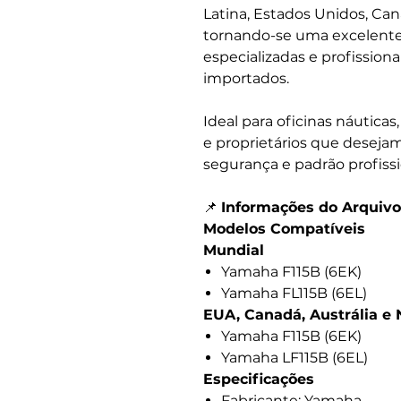
Latina, Estados Unidos, Can
tornando-se uma excelente 
especializadas e profissio
importados.
Ideal para oficinas náutica
e proprietários que desejam
segurança e padrão profissi
📌
Informações do Arquivo
Modelos Compatíveis
Mundial
Yamaha F115B (6EK)
Yamaha FL115B (6EL)
EUA, Canadá, Austrália e
Yamaha F115B (6EK)
Yamaha LF115B (6EL)
Especificações
Fabricante: Yamaha