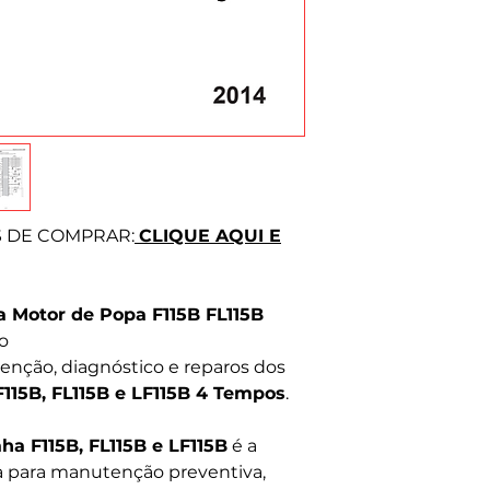
Prezamos pela hon
Tire suas dúvida
S DE COMPRAR:
CLIQUE AQUI E
 Motor de Popa F115B FL115B
o
nção, diagnóstico e reparos dos
115B, FL115B e LF115B 4 Tempos
.
a F115B, FL115B e LF115B
é a
a para manutenção preventiva,