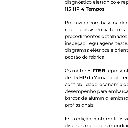
diagnóstico eletrônico e r
115 HP 4 Tempos
.
Produzido com base na docu
rede de assistência técnic
procedimentos detalhado
inspeção, regulagens, testes
diagramas elétricos e ori
padrão de fábrica.
Os motores
F115B
represent
de 115 HP da Yamaha, oferec
confiabilidade, economia d
desempenho para embarcaçõ
barcos de alumínio, embarc
profissionais.
Esta edição contempla as v
diversos mercados mundiais