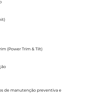
o
it)
rim (Power Trim & Tilt)
ção
s de manutenção preventiva e