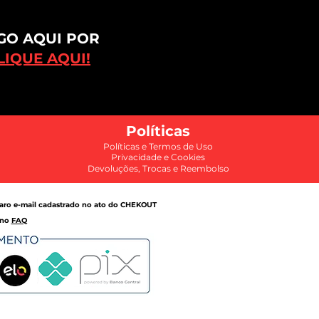
GO AQUI POR
IQUE AQUI!
Políticas
Políticas e Termos de Uso
Privacidade
e
Cookies
Devoluções, Trocas e Reembolso
aro e-mail cadastrado no ato do CHEKOUT
 no
FAQ