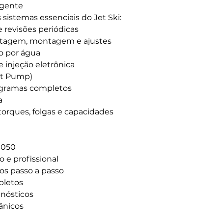
ngente
sistemas essenciais do Jet Ski:
 revisões periódicas
ntagem, montagem e ajustes
o por água
 injeção eletrônica
et Pump)
agramas completos
a
torques, folgas e capacidades
1050
 e profissional
s passo a passo
pletos
gnósticos
ânicos