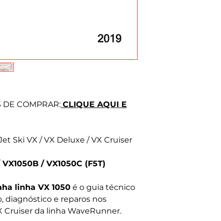
Prezamos pela hon
Tire suas dúvida
S DE COMPRAR:
CLIQUE AQUI E
t Ski VX / VX Deluxe / VX Cruiser
 VX1050B / VX1050C (F5T)
ha linha VX 1050
é o guia técnico
 diagnóstico e reparos nos
 Cruiser da linha WaveRunner.