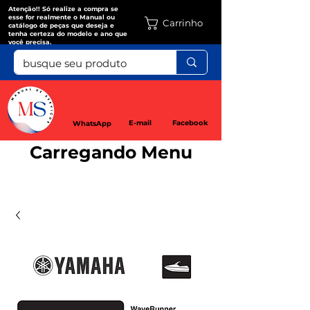
Atenção!! Só realize a compra se
esse for realmente o Manual ou
Carrinho
catálogo de peças que deseja e
tenha certeza do modelo e ano que
você precisa.
E-mail
Facebook
WhatsApp
Carregando Menu