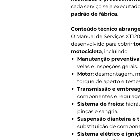
cada serviço seja executa
padrão de fábrica
.
Conteúdo técnico abrang
O Manual de Serviços XT120
desenvolvido para cobrir
to
motocicleta
, incluindo:
Manutenção preventiva 
velas e inspeções gerais.
Motor:
desmontagem, mon
torque de aperto e test
Transmissão e embrea
componentes e regulage
Sistema de freios:
hidráu
pinças e sangria.
Suspensão dianteira e t
substituição de compon
Sistema elétrico e igniç