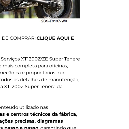
Prezamos pela hon
Tire suas dúvida
S DE COMPRAR:
CLIQUE AQUI E
Serviços XT1200Z/ZE Super Tenere
 e mais completa para oficinas,
ecânica e proprietários que
todos os detalhes de manutenção,
nha XT1200Z Super Tenere da
teúdo utilizado nas
as e centros técnicos da fábrica
,
ações precisas, diagramas
os passo a passo
, garantindo que