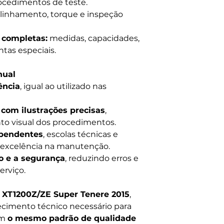
rocedimentos de teste.
linhamento, torque e inspeção
 completas:
medidas, capacidades,
ntas especiais.
nual
ência
, igual ao utilizado nas
 com ilustrações precisas
,
to visual dos procedimentos.
ependentes
, escolas técnicas e
 excelência na manutenção.
o e a segurança
, reduzindo erros e
erviço.
 XT1200Z/ZE Super Tenere 2015
,
imento técnico necessário para
om
o mesmo padrão de qualidade