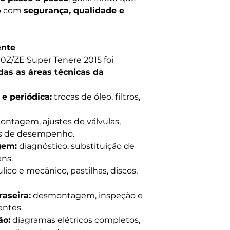
do com
segurança, qualidade e
ente
0Z/ZE Super Tenere 2015 foi
das as áreas técnicas da
e periódica:
trocas de óleo, filtros,
tagem, ajustes de válvulas,
es de desempenho.
gem:
diagnóstico, substituição de
ns.
lico e mecânico, pastilhas, discos,
raseira:
desmontagem, inspeção e
entes.
ão:
diagramas elétricos completos,