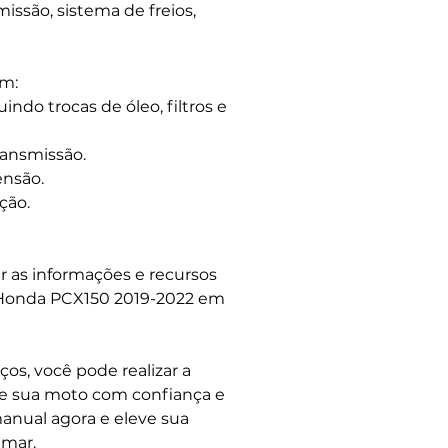
ssão, sistema de freios,
em:
indo trocas de óleo, filtros e
ransmissão.
ensão.
ção.
r as informações e recursos
 Honda PCX150 2019-2022 em
os, você pode realizar a
e sua moto com confiança e
anual agora e eleve sua
amar.