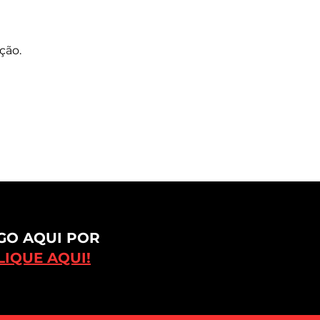
ção.
GO AQUI POR
IQUE AQUI!