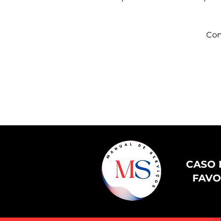
Com
CASO 
FAVO