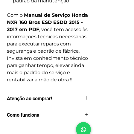
padrão da manutenção
Com o
Manual de Serviço Honda
NXR 160 Bros ESD ESDD 2015 -
2017 em PDF
, você tem acesso às
informações técnicas necessárias
para executar reparos com
segurança e padrão de fábrica.
Invista em conhecimento técnico
para ganhar tempo, elevar ainda
mais o padrão do serviço e
rentabilizar a mão de obra !!
Atenção ao comprar!
Por ser um produto digital, depois de
Como funciona
pago o acesso é imediato, logo não
aceitamos Cancelamentos, Trocas ou
Após avaliar se o manual que você
fazemos Reembolsos.
encontrou realmente é o que está