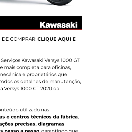
Prezamos pela hon
Tire suas dúvida
S DE COMPRAR:
CLIQUE AQUI E
Serviços Kawasaki Versys 1000 GT
l e mais completa para oficinas,
ecânica e proprietários que
todos os detalhes de manutenção,
ha Versys 1000 GT 2020 da
teúdo utilizado nas
as e centros técnicos da fábrica
,
ações precisas, diagramas
os passo a passo
, garantindo que