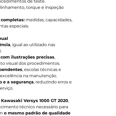
rocedimentos de teste.
linhamento, torque e inspeção
 completas:
medidas, capacidades,
ntas especiais.
nual
ência
, igual ao utilizado nas
.
 com ilustrações precisas
,
to visual dos procedimentos.
ependentes
, escolas técnicas e
 excelência na manutenção.
o e a segurança
, reduzindo erros e
erviço.
 Kawasaki Versys 1000 GT 2020
,
imento técnico necessário para
om
o mesmo padrão de qualidade