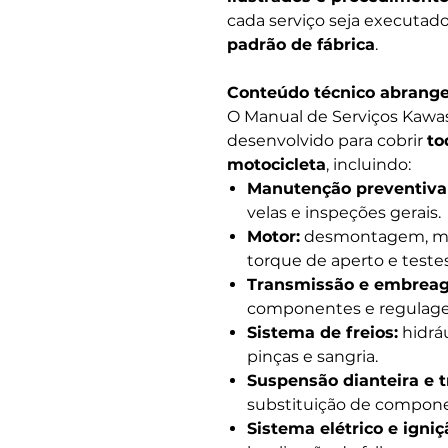
cada serviço seja executa
padrão de fábrica
.
Conteúdo técnico abrang
O Manual de Serviços Kawas
desenvolvido para cobrir
to
motocicleta
, incluindo:
Manutenção preventiva 
velas e inspeções gerais.
Motor:
desmontagem, mon
torque de aperto e test
Transmissão e embrea
componentes e regulage
Sistema de freios:
hidráu
pinças e sangria.
Suspensão dianteira e t
substituição de compon
Sistema elétrico e igniç