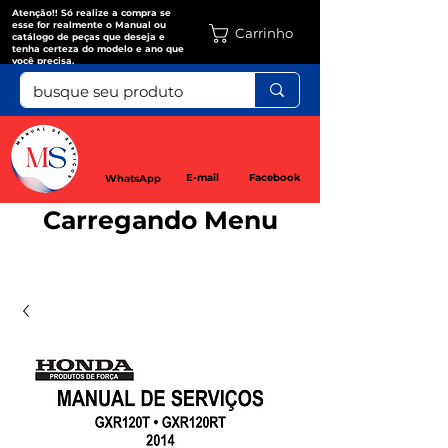
Atenção!! Só realize a compra se
esse for realmente o Manual ou
Carrinho
catálogo de peças que deseja e
tenha certeza do modelo e ano que
você precisa.
E-mail
Facebook
WhatsApp
Carregando Menu