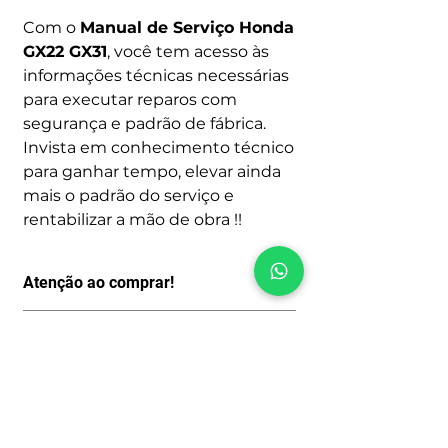
Com o
Manual de Serviço Honda
GX22 GX31
, você tem acesso às
informações técnicas necessárias
para executar reparos com
segurança e padrão de fábrica.
Invista em conhecimento técnico
para ganhar tempo, elevar ainda
mais o padrão do serviço e
rentabilizar a mão de obra !!
Atenção ao comprar!
Por ser um produto digital, depois de
Como funciona
pago o acesso é imediato, logo não
aceitamos Cancelamentos, Trocas ou
Após avaliar se o manual que você
fazemos Reembolsos.
encontrou realmente é o que está
Portanto, só realize a compra se esse
procurando você será encaminhado
for realmente o Manual ou Catálogo
para o processo de compra clicando
de peças que deseja.