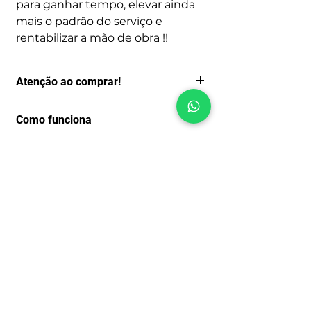
para ganhar tempo, elevar ainda
mais o padrão do serviço e
rentabilizar a mão de obra !!
Atenção ao comprar!
Por ser um produto digital, depois de
Como funciona
pago o acesso é imediato, logo não
aceitamos Cancelamentos, Trocas ou
Após avaliar se o manual que você
fazemos Reembolsos.
encontrou realmente é o que está
Portanto, só realize a compra se esse
procurando você será encaminhado
for realmente o Manual ou Catálogo
para o processo de compra clicando
de peças que deseja.
Ainda não há avaliações
no Botão: Comprar.
Tenha certeza do modelo e do ano que
Compartilhe sua opinião. Seja o
Preencha seus dados cadastrais para
você precisa. Tire todas as suas
primeiro a deixar uma avaliação.
os devidos fins fiscais, faça o
dúvidas antes de comprar para evitar
pagamento e acesse a área de
divergências, com certeza terá
Download do Produto escolhido.
respostas esclarecedoras.
Avaliar
Prezamos pela honestidade e boa
reputação!