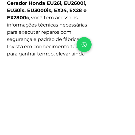
Gerador Honda EU26i, EU2600i,
EU30is, EU3000is, EX24, EX28 e
EX2800c
, você tem acesso às
informações técnicas necessárias
para executar reparos com
segurança e padrão de fábrica.
Invista em conhecimento técnico
para ganhar tempo, elevar ainda
mais o padrão do serviço e
rentabilizar a mão de obra !!
Atenção ao comprar!
Por ser um produto digital, depois de
Como funciona
pago o acesso é imediato, logo não
aceitamos Cancelamentos, Trocas ou
Após avaliar se o manual que você
fazemos Reembolsos.
encontrou realmente é o que está
Portanto, só realize a compra se esse
procurando você será encaminhado
for realmente o Manual ou Catálogo
para o processo de compra clicando