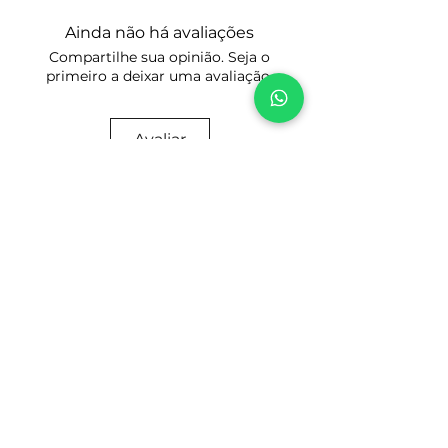
for realmente o Manual ou Catálogo
para o processo de compra clicando
de peças que desja.
Ainda não há avaliações
no Botão: Comprar.
Tenha certeza do modelo e do ano que
Compartilhe sua opinião. Seja o
Preencha seus dados cadastrais para
você precisa. Tire todas as suas
primeiro a deixar uma avaliação.
os devidos fins fiscais, faça o
dúvidas antes de comprar para evitar
pagamento e acesse a área de
divergências, com certeza terá
Download do Produto escolhido.
respostas esclarecedoras.
Avaliar
Prezamos pela honestidade e boa
reputação!
Tire suas dúvidas por WhatsApp
CASO NÃO ENCONTRE SEU MANUAL OU