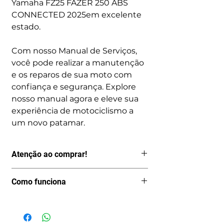
Yamaha FZ25 FAZER 250 ABS
CONNECTED 2025em excelente
estado.
Com nosso Manual de Serviços,
você pode realizar a manutenção
e os reparos de sua moto com
confiança e segurança. Explore
nosso manual agora e eleve sua
experiência de motociclismo a
um novo patamar.
Atenção ao comprar!
Por ser um produto digital, depois de
Como funciona
pago o acesso é imediato, logo não
aceitamos Cancelamentos, Trocas ou
Após avaliar se o manual que você
fazemos Reembolsos.
encontrou realmente é o que está
Portanto, só realize a compra se esse
procurando você será encaminhado