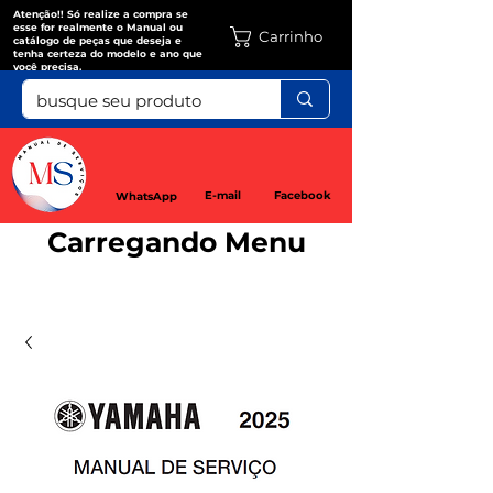
Atenção!! Só realize a compra se
esse for realmente o Manual ou
Carrinho
catálogo de peças que deseja e
tenha certeza do modelo e ano que
você precisa.
E-mail
Facebook
WhatsApp
Carregando Menu