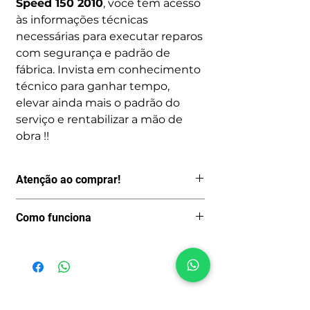
Speed 150 2010
, você tem acesso
às informações técnicas
necessárias para executar reparos
com segurança e padrão de
fábrica. Invista em conhecimento
técnico para ganhar tempo,
elevar ainda mais o padrão do
serviço e rentabilizar a mão de
obra !!
Atenção ao comprar!
Por ser um produto digital, depois de
Como funciona
pago o acesso é imediato, logo não
aceitamos Cancelamentos, Trocas ou
Após avaliar se o manual que você
fazemos Reembolsos.
encontrou realmente é o que está
Portanto, só realize a compra se esse
procurando você será encaminhado
for realmente o Manual ou Catálogo
para o processo de compra clicando
de peças que deseja.
Ainda não há avaliações
no Botão: Comprar.
Tenha certeza do modelo e do ano que