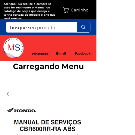
Atenção!! Só realize a compra se
esse for realmente o Manual ou
Carrinho
catálogo de peças que deseja e
tenha certeza do modelo e ano que
você precisa.
E-mail
Facebook
WhatsApp
Carregando Menu