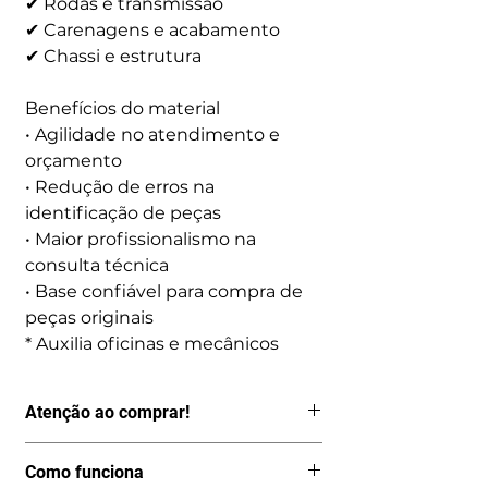
✔ Rodas e transmissão
✔ Carenagens e acabamento
✔ Chassi e estrutura
Benefícios do material
• Agilidade no atendimento e
orçamento
• Redução de erros na
identificação de peças
• Maior profissionalismo na
consulta técnica
• Base confiável para compra de
peças originais
* Auxilia oficinas e mecânicos
Atenção ao comprar!
Por ser um produto digital, depois de
Como funciona
pago o acesso é imediato, logo não