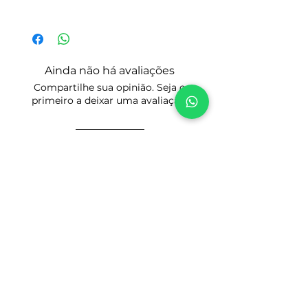
aceitamos Cancelamentos, Trocas ou
Após avaliar se o catálogo de peças
fazemos Reembolsos.
que você encontrou realmente é o que
Portanto, só realize a compra se esse
está procurando você será
for realmente o Manual ou Catálogo
encaminhado para o processo de
de peças que deseja.
Ainda não há avaliações
compra clicando no Botão: Comprar.
Tenha certeza do modelo e do ano que
Compartilhe sua opinião. Seja o
Preencha seus dados cadastrais para
você precisa. Tire todas as suas
primeiro a deixar uma avaliação.
os devidos fins fiscais, faça o
dúvidas antes de comprar para evitar
pagamento e acesse a área de
divergências, com certeza terá
Download do Produto escolhido.
respostas esclarecedoras.
Avaliar
Prezamos pela honestidade e boa
reputação!
Tire suas dúvidas por WhatsApp