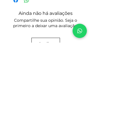
está procurando você será
for realmente o Manual ou Catálogo
encaminhado para o processo de
de peças que deseja.
Ainda não há avaliações
compra clicando no Botão: Comprar.
Tenha certeza do modelo e do ano que
Compartilhe sua opinião. Seja o
Preencha seus dados cadastrais para
você precisa. Tire todas as suas
primeiro a deixar uma avaliação.
os devidos fins fiscais, faça o
dúvidas antes de comprar para evitar
pagamento e acesse a área de
divergências, com certeza terá
Download do Produto escolhido.
respostas esclarecedoras.
Avaliar
Prezamos pela honestidade e boa
reputação!
Tire suas dúvidas por WhatsApp