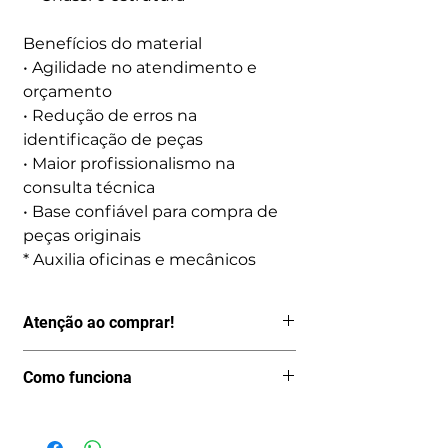
Benefícios do material
• Agilidade no atendimento e
orçamento
• Redução de erros na
identificação de peças
• Maior profissionalismo na
consulta técnica
• Base confiável para compra de
peças originais
* Auxilia oficinas e mecânicos
Atenção ao comprar!
Por ser um produto digital, depois de
Como funciona
pago o acesso é imediato, logo não
aceitamos Cancelamentos, Trocas ou
Após avaliar se o catálogo de peças
fazemos Reembolsos.
que você encontrou realmente é o que
Portanto, só realize a compra se esse