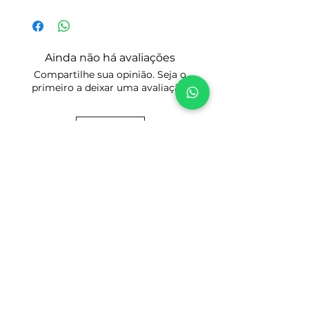
Após avaliar se o catálogo de peças
fazemos Reembolsos.
que você encontrou realmente é o que
Portanto, só realize a compra se esse
está procurando você será
for realmente o Manual ou Catálogo
encaminhado para o processo de
de peças que desja.
Ainda não há avaliações
compra clicando no Botão: Comprar.
Tenha certeza do modelo e do ano que
Compartilhe sua opinião. Seja o
Preencha seus dados cadastrais para
você precisa. Tire todas as suas
primeiro a deixar uma avaliação.
os devidos fins fiscais, faça o
dúvidas antes de comprar para evitar
pagamento e acesse a área de
divergências, com certeza terá
Download do Produto escolhido.
respostas esclarecedoras.
Avaliar
Prezamos pela honestidade e boa
reputação!
Tire suas dúvidas por WhatsApp