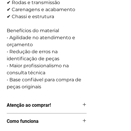
✔ Rodas e transmissão
✔ Carenagens e acabamento
✔ Chassi e estrutura
Benefícios do material
• Agilidade no atendimento e
orçamento
• Redução de erros na
identificação de peças
• Maior profissionalismo na
consulta técnica
• Base confiável para compra de
peças originais
Atenção ao comprar!
Por ser um produto digital, depois de
Como funciona
pago o acesso é imediato, logo não
aceitamos Cancelamentos, Trocas ou