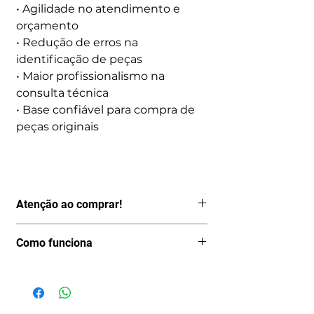
• Agilidade no atendimento e
orçamento
• Redução de erros na
identificação de peças
• Maior profissionalismo na
consulta técnica
• Base confiável para compra de
peças originais
Atenção ao comprar!
Por ser um produto digital, depois de
Como funciona
pago o acesso é imediato, logo não
aceitamos Cancelamentos, Trocas ou
Após avaliar se o manual que você
fazemos Reembolsos.
encontrou realmente é o que está
Portanto, só realize a compra se esse
procurando você será encaminhado
for realmente o Manual ou Catálogo
para o processo de compra clicando