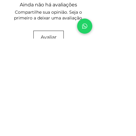
de peças que deseja.
Ainda não há avaliações
no Botão: Comprar.
Tenha certeza do modelo e do ano que
Compartilhe sua opinião. Seja o
Preencha seus dados cadastrais para
você precisa. Tire todas as suas
primeiro a deixar uma avaliação.
os devidos fins fiscais, faça o
dúvidas antes de comprar para evitar
pagamento e acesse a área de
divergências, com certeza terá
Download do Produto escolhido.
respostas esclarecedoras.
Avaliar
Prezamos pela honestidade e boa
reputação!
Tire suas dúvidas por WhatsApp
CASO NÃO ENCONTRE SEU MANUAL OU
CATÁLOGO AQUI POR FAVOR ENTRE EM