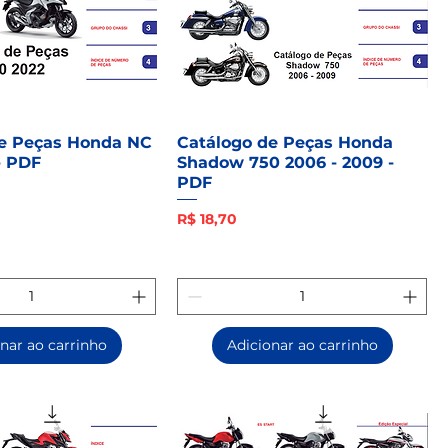
de Peças Honda NC
Catálogo de Peças Honda
- PDF
Shadow 750 2006 - 2009 -
PDF
Preço
R$ 18,70
nar ao carrinho
Adicionar ao carrinho