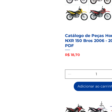
Catálogo de Peças Ho
NXR 150 Bros 2006 - 2
PDF
Preço
R$ 18,70
Adicionar ao carrin