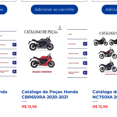
ho
Adicionar ao carrinho
Adicio
nda
Catálogo de Peças Honda
Catálogo d
CBR650RA 2020-2021
NC750XA 20
Preço
Preço
R$ 13,98
R$ 13,98