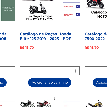
nda
Catálogo de Peças Honda
Catálogo 
008 -
Elite 125 2019 - 2023 - PDF
750X 2022 
Preço
Preço
R$ 18,70
R$ 18,70
ho
Adicionar ao carrinho
Adicio