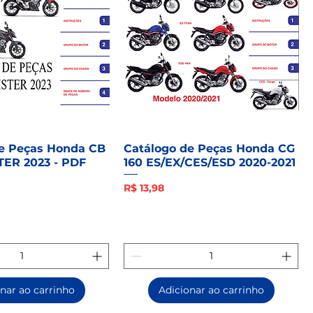
de Peças Honda CB
Catálogo de Peças Honda CG
TER 2023 - PDF
160 ES/EX/CES/ESD 2020-2021
Preço
R$ 13,98
nar ao carrinho
Adicionar ao carrinho