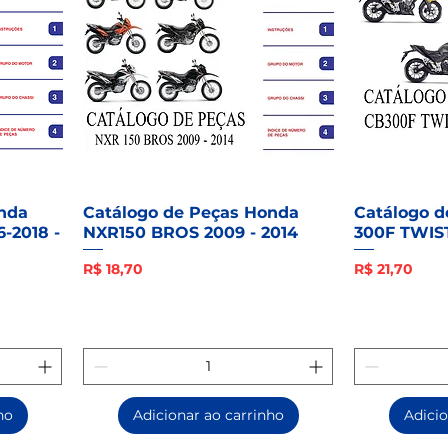
nda
Catálogo de Peças Honda
Catálogo 
-2018 -
NXR150 BROS 2009 - 2014
300F TWIS
Preço
Preço
R$ 18,70
R$ 21,70
ho
Adicionar ao carrinho
Adicio