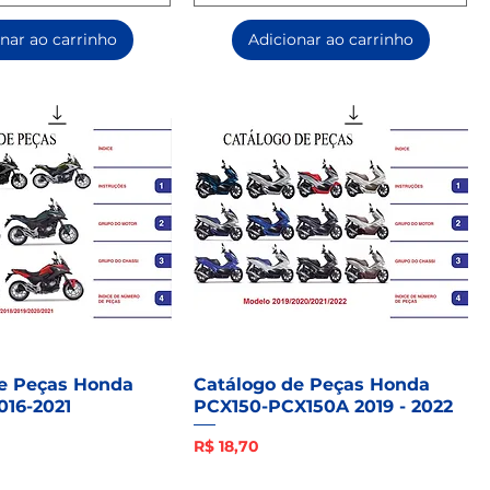
nar ao carrinho
Adicionar ao carrinho
e Peças Honda
Catálogo de Peças Honda
16-2021
PCX150-PCX150A 2019 - 2022
Preço
R$ 18,70