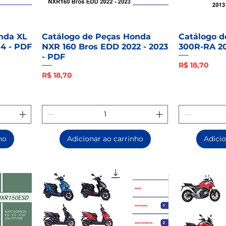
nda XL
Catálogo de Peças Honda
Catálogo 
14 - PDF
NXR 160 Bros EDD 2022 - 2023
300R-RA 20
- PDF
Preço
R$ 18,70
Preço
R$ 18,70
ho
Adicionar ao carrinho
Adicio