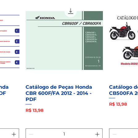
nda
Catálogo de Peças Honda
Catálogo d
PDF
CBR 600F/FA 2012 - 2014 -
CB500FA 2
PDF
Preço
R$ 13,98
Preço
R$ 13,98